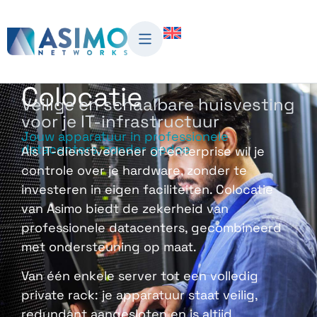
Colocatie
Veilige en schaalbare huisvesting
voor je IT-infrastructuur
Jouw apparatuur in professionele
datacenters, zonder gedoe
Als IT-dienstverlener of enterprise wil je
controle over je hardware, zonder te
investeren in eigen faciliteiten. Colocatie
van Asimo biedt de zekerheid van
professionele datacenters, gecombineerd
met ondersteuning op maat.
Van één enkele server tot een volledig
private rack: je apparatuur staat veilig,
redundant aangesloten en is altijd