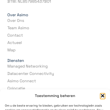
BTW: NL857985437B01
Over Asimo
Over Ons
Team Asimo
Contact
Actueel
Map
Diensten
Managed Networking
Datacenter Connectivity
Asimo Connect
Colocatie
Hardware
Toestemming beheren
Om u de beste ervaring te bieden, gebruiken we technologieën zoals
cookies om apparaatinformatie op te slaan en/of te raadplegen. Als u